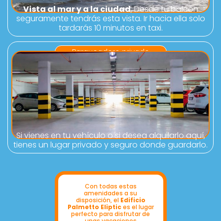
Vista al mar y a la ciudad
, Desde tu balcón
seguramente tendrás esta vista. Ir hacia ella solo
tardarás 10 minutos en taxi.
Parqueadero privado
Si vienes en tu vehículo o si desea alquilarlo aquí,
tienes un lugar privado y seguro donde guardarlo.
Con todas estas
amenidades a su
disposición, el
Edificio
Palmetto Eliptic
es el lugar
perfecto para disfrutar de
unas vacaciones