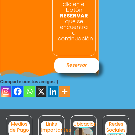
clic en el
botón
RESERVAR
que se
encuentra
a
continuación.
Reservar
Comparte con tus amigos :)
Medios
Links
Ubicación
Redes
de Pago
Importantes
Sociales