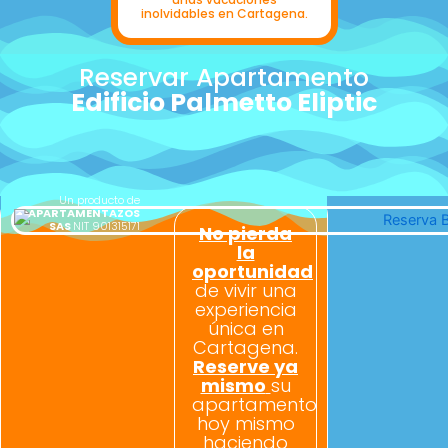
inolvidables en Cartagena.
Reservar Apartamento
Edificio Palmetto Eliptic
Un producto de
APARTAMENTAZOS
SAS
NIT 901315171
No pierda
la
oportunidad
de vivir una
experiencia
única en
Cartagena.
Reserve ya
mismo
su
apartamento
hoy mismo
haciendo