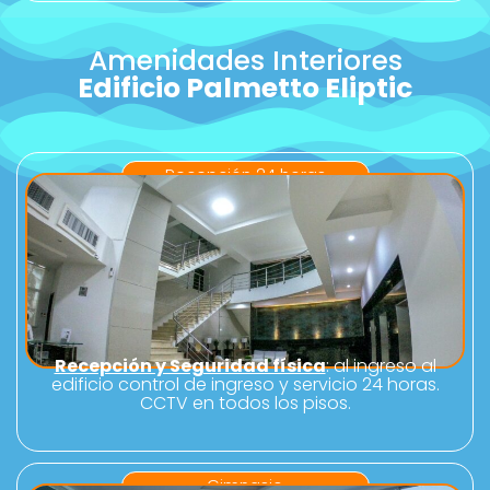
Amenidades Interiores
Edificio Palmetto Eliptic
Recepción 24 horas
Recepción y Seguridad física
: al ingreso al
edificio control de ingreso y servicio 24 horas.
CCTV en todos los pisos.
Gimnasio