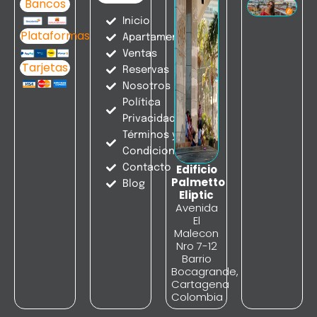
Bancos
Inicio
Plataformas
Apartamentos
Ventas
Tarjetas
Reservas
Nosotros
Política
Privacidad
Términos y
Condiciones
Contacto
Edificio
Palmetto
Blog
Eliptic
Avenida
El
Malecon
Nro 7-12
Barrio
Bocagrande,
Cartagena
Colombia