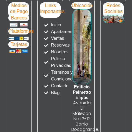
Medios
Links
Ubicación
Redes
de Pago
Importantes
Sociales
Bancos
Inicio
Plataformas
Apartamentos
Ventas
Tarjetas
Reservas
Nosotros
Política
Privacidad
Términos y
Condiciones
Contacto
Edificio
Palmetto
Blog
Eliptic
Avenida
El
Malecon
Nro 7-12
Barrio
Bocagrande,