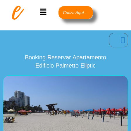
Ir
Menú
al
Cotiza Aquí ...
contenido
Booking Reservar Apartamento
Edificio Palmetto Eliptic