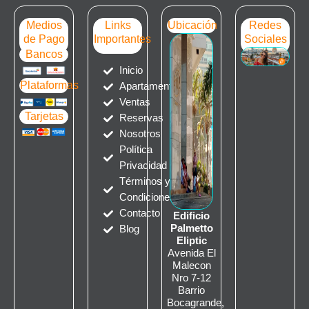
Medios
Links
Ubicación
Redes
de Pago
Importantes
Sociales
Bancos
Inicio
Plataformas
Apartamentos
Ventas
Tarjetas
Reservas
Nosotros
Política
Privacidad
Términos y
Condiciones
Contacto
Edificio
Palmetto
Blog
Eliptic
Avenida El
Malecon
Nro 7-12
Barrio
Bocagrande,