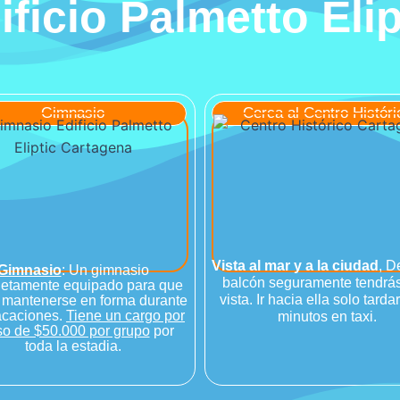
ificio Palmetto Elip
Gimnasio
Cerca al Centro Históri
Vista al mar y a la ciudad
, D
Gimnasio
: Un gimnasio
balcón seguramente tendrás
etamente equipado para que
vista. Ir hacia ella solo tarda
mantenerse en forma durante
acaciones.
Tiene un cargo por
minutos en taxi.
so de $50.000 por grupo
por
toda la estadia.