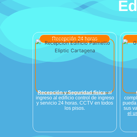
Ed
Recepción 24 horas
Recepción y Seguridad física
: al
ingreso al edificio control de ingreso
compl
y servicio 24 horas. CCTV en todos
pueda 
los pisos.
sus v
el u