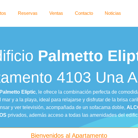
tos
Reservas
Ventas
Contacto
Noticias
ificio
Palmetto Elip
tamento 4103 Una A
Palmetto Eliptic
, le ofrece la combinación perfecta de comodid
 mar y a la playa, ideal para relajarse y disfrutar de la brisa ca
nsar y ver televisión, acompañada de un sofacama doble,
ALC
OS
privados, además acceso a todas las amenidades del edifici
Bienvenidos al Apartamento