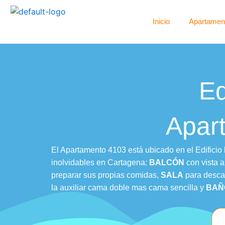
Ir
al
Inicio
Apartamen
contenido
Ed
Apar
El Apartamento 4103 está ubicado en el Edificio
inolvidables en Cartagena:
BALCÓN
con vista al
preparar sus propias comidas,
SALA
para desca
la auxiliar cama doble mas cama sencilla y
BAÑ