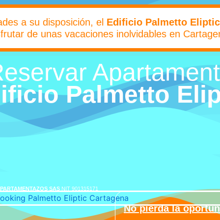
des a su disposición, el
Edificio Palmetto Eliptic
sfrutar de unas vacaciones inolvidables en Cartage
eservar Apartamen
ificio Palmetto Elip
PARTAMENTAZOS SAS
NIT 901315171
No pierda la oportu