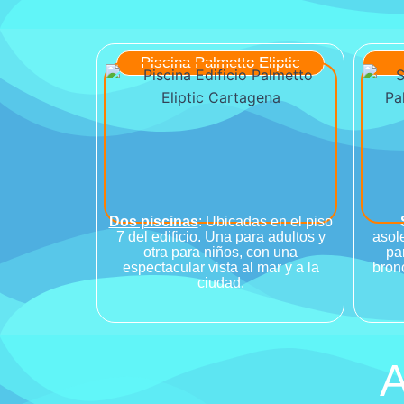
Piscina Palmetto Eliptic
Dos piscinas
: Ubicadas en el piso
7 del edificio. Una para adultos y
asol
otra para niños, con una
pa
espectacular vista al mar y a la
bron
ciudad.
A