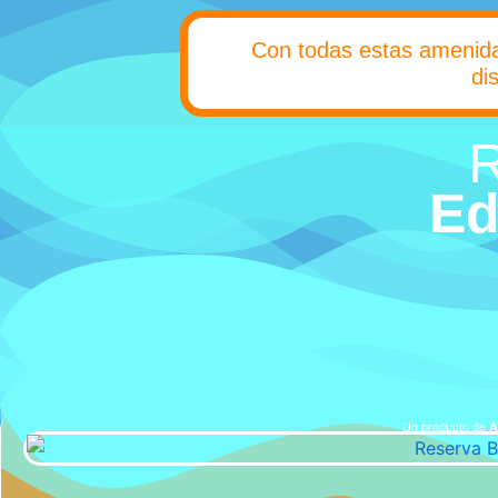
Con todas estas amenida
di
R
Ed
Un producto de
A