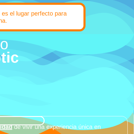
es el lugar perfecto para
na.
to
tic
nidad
de vivir una experiencia única en