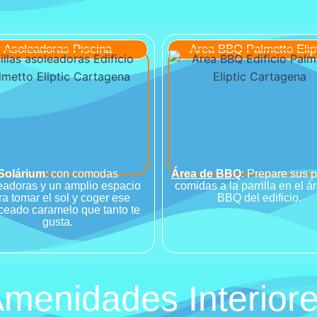
Asoleadoras Piscina
Area BBQ Palmetto Elip
Solárium
: con comodas
Área de BBQ
: Prepare sus 
eadoras y un amplio espacio
comidas a la parrilla en el á
ra tomar el sol y coger ese
BBQ del edificio.
ceado caramelo que tanto te
gusta.
menidades Interior