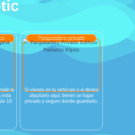
tic
co
Parqueadero privado
esde tu
Si vienes en tu vehículo o si desea
 esta
alquilarlo aquí, tienes un lugar
rás 10
privado y seguro donde guardarlo.