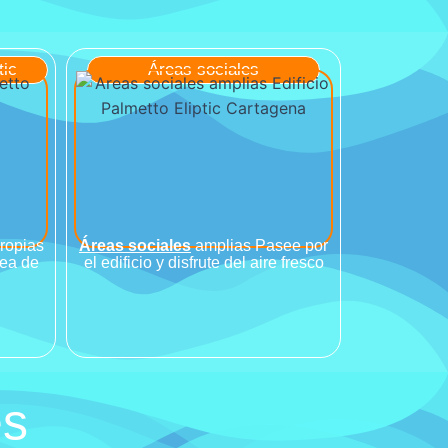
tic
Áreas sociales
propias
Áreas sociales
amplias Pasee por
rea de
el edificio y disfrute del aire fresco
es