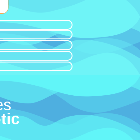
es
tic